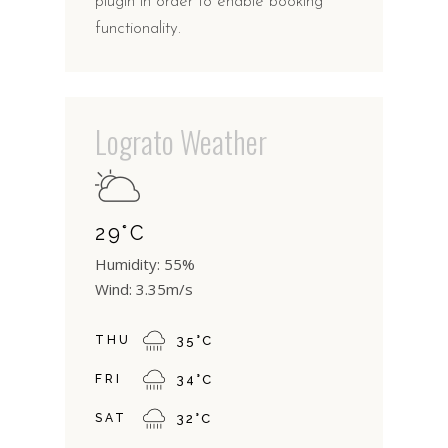
plugin in order to enable booking
functionality.
Lograto Weather
29
°
C
Humidity: 55%
Wind: 3.35m/s
THU
35
°
C
FRI
34
°
C
SAT
32
°
C