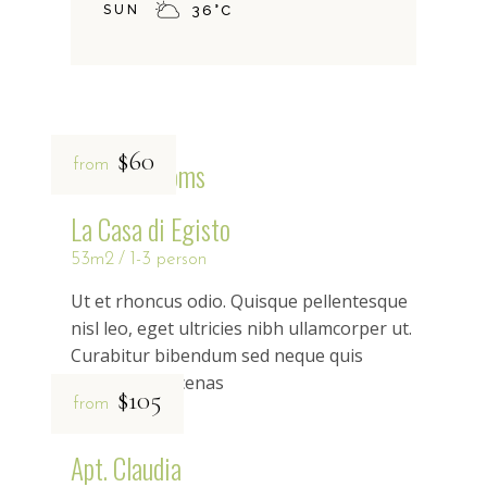
SUN
36
°
C
$60
Related rooms
from
La Casa di Egisto
53m2
1-3 person
Ut et rhoncus odio. Quisque pellentesque
nisl leo, eget ultricies nibh ullamcorper ut.
Curabitur bibendum sed neque quis
rhoncus maecenas
$105
from
Apt. Claudia