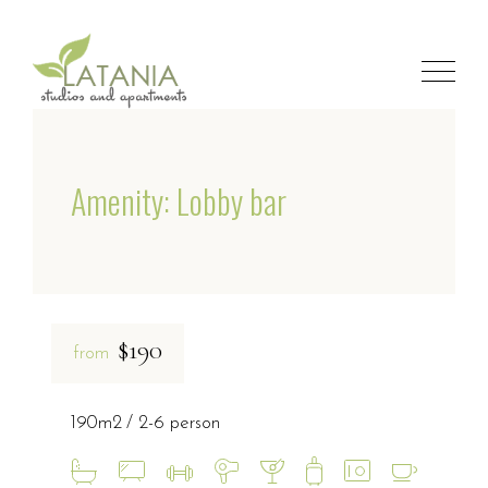
Amenity: Lobby bar
$190
from
190m2
2-6 person